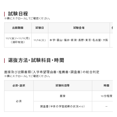
試験日程
※横にスクロールしてご確認ください。
出願期間
試験日
試験会場
合
11/1(金)～11/11(月)
11/16(土)
本学・富山･福井・新潟･長野・東京･名古屋・大阪
12
〈消印有効〉
選抜方法・試験科目・時間
面接及び出願書類（入学希望理由書・推薦書・調査書）の総合判定
※横にスクロールしてご確認ください。
必須・選択
試験科目等
時間
面接
10分程度
必須
調査書（全体の学習成績の状況×10）
－