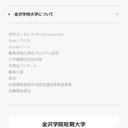
金沢学院大学について
学内ポータルサイトCampusmate
Webシラバス
Gmailページ
職業実践力育成プログラム認定
大学機関別認証評価
卒業生アンケート
職員公募
翠会
幼稚園教諭免許法認定講習等推進事業
炎鵬関後援会