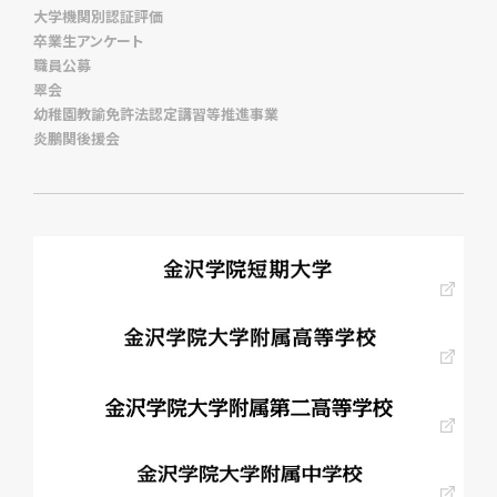
大学機関別認証評価
卒業生アンケート
職員公募
翠会
幼稚園教諭免許法認定講習等推進事業
炎鵬関後援会