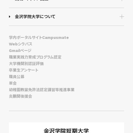
金沢学院大学について
学内ポータルサイトCampusmate
Webシラバス
Gmailページ
職業実践力育成プログラム認定
大学機関別認証評価
卒業生アンケート
職員公募
翠会
幼稚園教諭免許法認定講習等推進事業
炎鵬関後援会