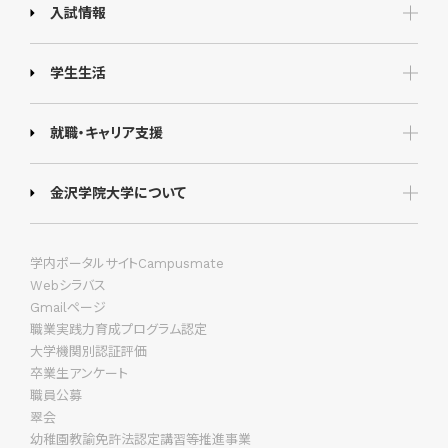
入試情報
学生生活
就職・キャリア支援
金沢学院大学について
学内ポータルサイトCampusmate
Webシラバス
Gmailページ
職業実践力育成プログラム認定
大学機関別認証評価
卒業生アンケート
職員公募
翠会
幼稚園教諭免許法認定講習等推進事業