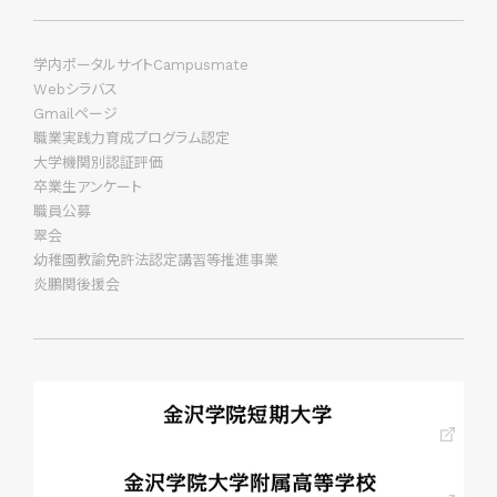
学内ポータルサイトCampusmate
Webシラバス
Gmailページ
職業実践力育成プログラム認定
大学機関別認証評価
卒業生アンケート
職員公募
翠会
幼稚園教諭免許法認定講習等推進事業
炎鵬関後援会