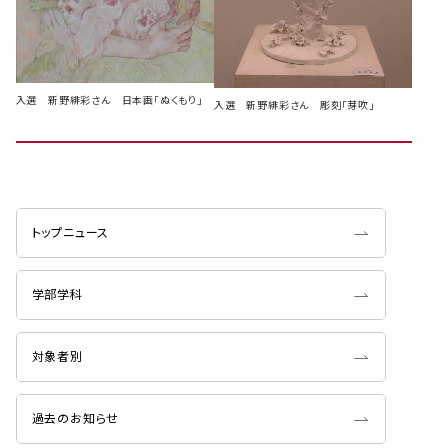
入選 新野緋彩さん 日本画「ぬくもり」
入選 新野緋彩さん 彫刻「芽吹」
トップニュース
学部学科
対象者別
過去のお知らせ