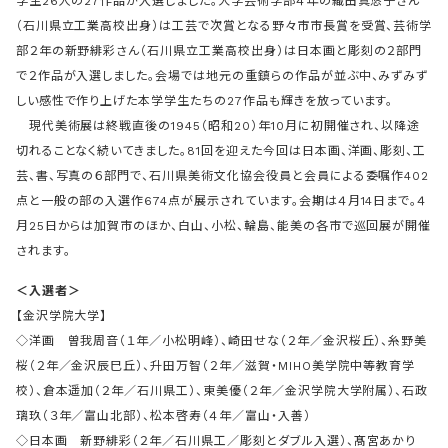
学生26人の27作品が入選しました。大学芸術学部４年の織田真悠子さん
（石川県立工業高校出身）は工芸で次賞となる野々市市長賞を受賞、芸術学
部２年の新野緋彩さん（石川県立工業高校出身）は日本画と彫刻の２部門
で２作品が入選しました。会場では地元の重鎮らの作品が並ぶ中、みずみず
しい感性で作り上げた本学学生たちの27作品も輝きを放っています。
現代美術展は終戦直後の1945（昭和20）年10月に初開催され、以降途
切れることなく続いてきました。81回を迎えた今回は日本画、洋画、彫刻、工
芸、書、写真の６部門で、石川県美術文化協会役員と会員による委嘱作402
点と一般の部の入選作674点が展示されています。会期は４月14日まで。４
月25日からは加賀市のほか、白山、小松、輪島、能美の各市で巡回展が開催
されます。
＜入選者＞
【金沢学院大学】
◇洋画 曽我周音（１年／小松明峰）、崎田せな（２年／金沢桜丘）、糸野美
桜（２年／金沢辰巳丘）、升田万智（２年／滋賀・MIHO美学院中等教育学
校）、倉本遥加（２年／石川県工）、東美優（２年／金沢学院大学附属）、石政
璃玖（３年／富山北部）、松本啓寿（４年／富山・入善）
◇日本画 新野緋彩（２年／石川県工／彫刻とダブル入選）、髙宮あかり