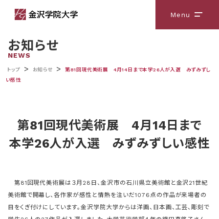
Menu
メニ
お知らせ
NEWS
>
>
トップ
お知らせ
第81回現代美術展 4月14日まで本学26人が入選 みずみずし
い感性
第81回現代美術展 4月14日まで
本学26人が入選 みずみずしい感性
第81回現代美術展は３月28日、金沢市の石川県立美術館と金沢21世紀
美術館で開幕し、各作家が感性と情熱を注いだ1076点の作品が来場者の
目をくぎ付けにしています。金沢学院大学からは洋画、日本画、工芸、彫刻で