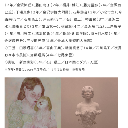
（２年／金沢錦丘）、藤田晄子（２年／福井・鯖江）、藤元藍那（２年／金沢辰
巳丘）、干場真歩（２年／金沢学院大附属）、石井詩音（３年／小松市立）、今
西栞（３年／石川県工）、津元萌（３年／石川県工）、神田翼（３年／金沢二
水）、藤根みどり（３年／富山第一）、秋田悠（４年／金沢辰巳丘）、上岸桜子
（４年／石川県工）、橋本知香（４年／新潟・創進学園）、防ヶ谷水葉（４年／
金沢辰巳丘）、三ツ田光里（４年／金城大学短期大学部）
◇工芸 田添昭喜（３年／富山工業）、織田真悠子（４年／石川県工／次賞
野々市市長賞）、齋藤翔馬（４年／七尾東雲）
◇彫刻 新野緋彩（３年／石川県工／日本画とダブル入選）
※学年・肩書は2024年度時点。( )内は出身校 ※敬称略