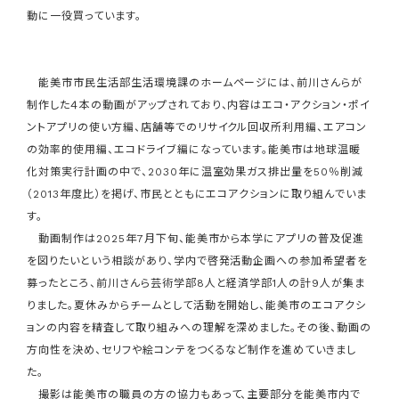
動に一役買っています。
能美市市民生活部生活環境課のホームページには、前川さんらが
制作した４本の動画がアップされており、内容はエコ・アクション・ポイ
ントアプリの使い方編、店舗等でのリサイクル回収所利用編、エアコン
の効率的使用編、エコドライブ編になっています。能美市は地球温暖
化対策実行計画の中で、2030年に温室効果ガス排出量を50％削減
（2013年度比）を掲げ、市民とともにエコアクションに取り組んでいま
す。
動画制作は2025年7月下旬、能美市から本学にアプリの普及促進
を図りたいという相談があり、学内で啓発活動企画への参加希望者を
募ったところ、前川さんら芸術学部8人と経済学部1人の計9人が集ま
りました。夏休みからチームとして活動を開始し、能美市のエコアクシ
ョンの内容を精査して取り組みへの理解を深めました。その後、動画の
方向性を決め、セリフや絵コンテをつくるなど制作を進めていきまし
た。
撮影は能美市の職員の方の協力もあって、主要部分を能美市内で