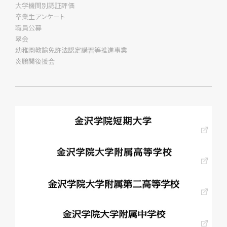
大学機関別認証評価
卒業生アンケート
職員公募
翠会
幼稚園教諭免許法認定講習等推進事業
炎鵬関後援会