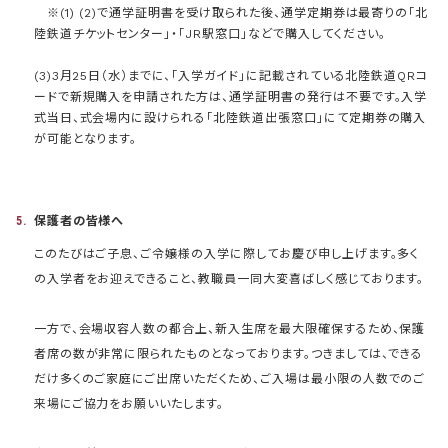
※(1) (2)で通学証明書を受け取られた後、通学定期券は最寄りの「北
陸鉄道チケットセンター」・「JR駅窓口」などで購入してください。
(3)3月25日（水）までに、「入学ガイド」に記載されている北陸鉄道QRコ
ードで新規購入を申請された方は、通学証明書の発行は不要です。入学
式当日、式会場内に設けられる「北陸鉄道出張窓口」にて定期券の購入
が可能となります。
保護者の皆様へ
このたびはご子息、ご令嬢様の入学に際してお慶び申し上げます。多く
の入学者をお迎えできること、教職員一同大変喜ばしく感じております。
一方で、会場収容人数の都合上、新入生席を最大限確保するため、保護
者席の数が非常に限られたものとなっております。つきましては、できる
だけ多くのご家庭にご出席いただくため、ご入場は最小限の人数でのご
来場にご協力をお願いいたします。