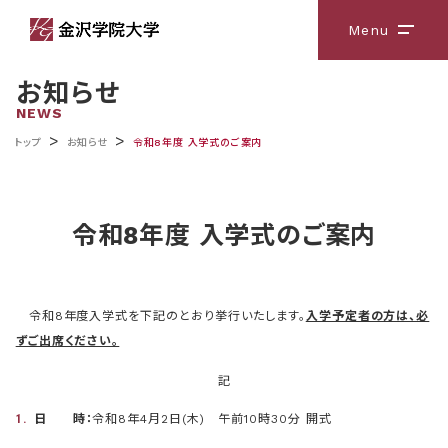
Menu
メニ
お知らせ
NEWS
>
>
トップ
お知らせ
令和8年度 入学式のご案内
令和8年度 入学式のご案内
令和8年度入学式を下記のとおり挙行いたします。
入学予定者の方は、必
ずご出席ください。
記
日 時：
令和8年4月2日(木) 午前10時30分 開式