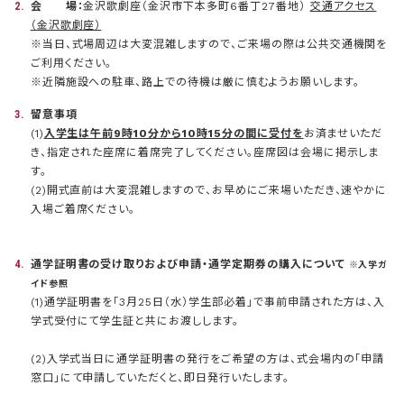
会 場：
金沢歌劇座（金沢市下本多町6番丁27番地）
交通アクセス
（金沢歌劇座）
※当日、式場周辺は大変混雑しますので、ご来場の際は公共交通機関を
ご利用ください。
※近隣施設への駐車、路上での待機は厳に慎むようお願いします。
留意事項
(1)
入学生は午前9時10分から10時15分の間に受付を
お済ませいただ
き、指定された座席に着席完了してください。座席図は会場に掲示しま
す。
(2)開式直前は大変混雑しますので、お早めにご来場いただき、速やかに
入場ご着席ください。
通学証明書の受け取りおよび申請・通学定期券の購入について
※入学ガ
イド参照
(1)通学証明書を「3月25日（水）学生部必着」で事前申請された方は、入
学式受付にて学生証と共にお渡しします。
(2)入学式当日に通学証明書の発行をご希望の方は、式会場内の「申請
窓口」にて申請していただくと、即日発行いたします。