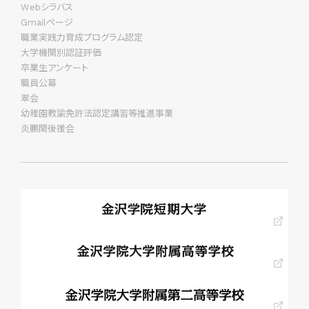
Webシラバス
Gmailページ
職業実践力育成プログラム認定
大学機関別認証評価
卒業生アンケート
職員公募
翠会
幼稚園教諭免許法認定講習等推進事業
炎鵬関後援会