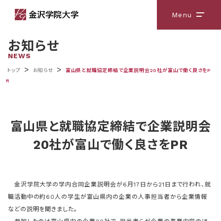
Menu
メニ
お知らせ
NEWS
>
>
トップ
お知らせ
富山県と就職協定締結で企業説明会20社が富山で働く良さをP
R
富山県と就職協定締結で企業説明会
20社が富山で働く良さをPR
金沢学院大学の学内合同企業説明会が6月17日から21日まで行われ、就
職活動中の約60人の学生が富山県内の企業の人事担当者から企業情報
などの説明を聞きました。