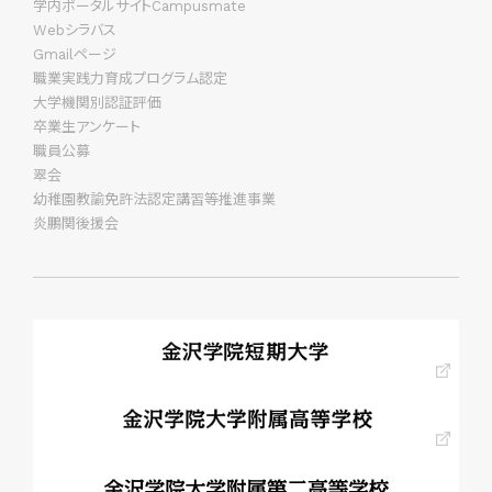
学内ポータルサイトCampusmate
Webシラバス
Gmailページ
職業実践力育成プログラム認定
大学機関別認証評価
卒業生アンケート
職員公募
翠会
幼稚園教諭免許法認定講習等推進事業
炎鵬関後援会