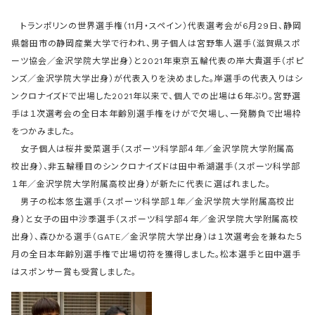
トランポリンの世界選手権（11月・スペイン）代表選考会が6月29日、静岡
県磐田市の静岡産業大学で行われ、男子個人は宮野隼人選手（滋賀県スポ
ーツ協会／金沢学院大学出身）と2021年東京五輪代表の岸大貴選手（ポピ
ンズ／金沢学院大学出身）が代表入りを決めました。岸選手の代表入りはシ
ンクロナイズドで出場した2021年以来で、個人での出場は６年ぶり。宮野選
手は１次選考会の全日本年齢別選手権をけがで欠場し、一発勝負で出場枠
をつかみました。
女子個人は桜井愛菜選手（スポーツ科学部４年／金沢学院大学附属高
校出身）、非五輪種目のシンクロナイズドは田中希湖選手（スポーツ科学部
１年／金沢学院大学附属高校出身）が新たに代表に選ばれました。
男子の松本悠生選手（スポーツ科学部１年／金沢学院大学附属高校出
身）と女子の田中沙季選手（スポーツ科学部４年／金沢学院大学附属高校
出身）、森ひかる選手（GATE／金沢学院大学出身）は１次選考会を兼ねた５
月の全日本年齢別選手権で出場切符を獲得しました。松本選手と田中選手
はスポンサー賞も受賞しました。