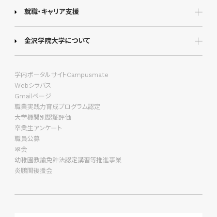
就職・キャリア支援
金沢学院大学について
学内ポータルサイトCampusmate
Webシラバス
Gmailページ
職業実践力育成プログラム認定
大学機関別認証評価
卒業生アンケート
職員公募
翠会
幼稚園教諭免許法認定講習等推進事業
炎鵬関後援会