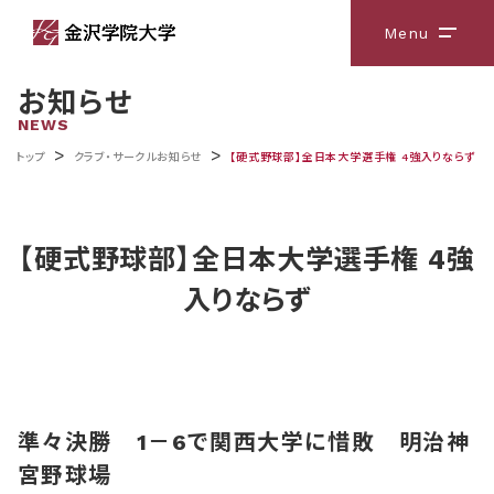
Menu
メニ
お知らせ
NEWS
>
>
トップ
クラブ・サークルお知らせ
【硬式野球部】全日本大学選手権 4強入りならず
【硬式野球部】全日本大学選手権 4強
入りならず
準々決勝 1－6で関西大学に惜敗 明治神
宮野球場