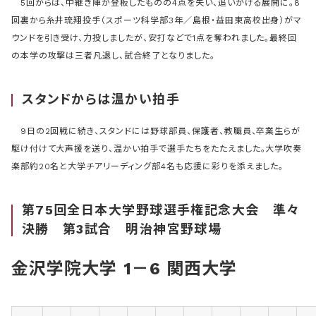
5回からは、中継ぎ陣が登板したものの4点を失い、追いかける展開に。8
回裏から糸井琉翔投手（スポーツ科学部3年／島根・益田東高校出身）がマ
ウンドを引き受け、力投しましたが、安打などで1点を奪われました。最終回
の本学の攻撃は三者凡退し、試合終了となりました。
スタンドからは温かい拍手
9日の2回戦に続き、スタンドには野球部員、保護者、教職員、卒業生らが
駆け付けて大声援を送り、温かい拍手で選手たちをたたえました。大学吹奏
楽部約20名と大学チアリーディング部4名も応援に彩りを添えました。
第75回全日本大学野球選手権記念大会 準々
決勝 第3試合 明治神宮野球場
金沢学院大学 1－6 関西大学