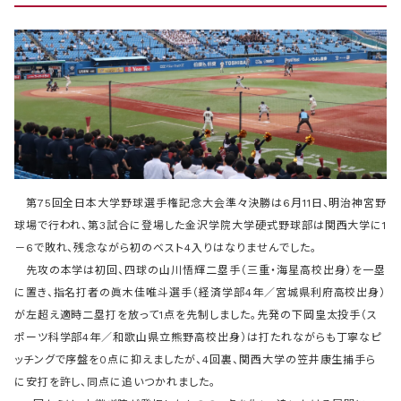
第75回全日本大学野球選手権記念大会準々決勝は6月11日、明治神宮野
球場で行われ、第3試合に登場した金沢学院大学硬式野球部は関西大学に1
－6で敗れ、残念ながら初のベスト4入りはなりませんでした。
先攻の本学は初回、四球の山川悟輝二塁手（三重・海星高校出身）を一塁
に置き、指名打者の眞木佳唯斗選手（経済学部4年／宮城県利府高校出身）
が左超え適時二塁打を放って1点を先制しました。先発の下岡皇太投手（ス
ポーツ科学部4年／和歌山県立熊野高校出身）は打たれながらも丁寧なピ
ッチングで序盤を0点に抑えましたが、4回裏、関西大学の笠井康生捕手ら
に安打を許し、同点に追いつかれました。