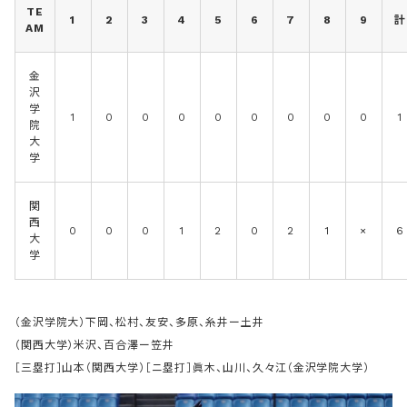
TE
1
2
3
4
5
6
7
8
9
計
AM
金
沢
学
1
0
0
0
0
0
0
0
0
1
院
大
学
関
西
0
0
0
1
2
0
2
1
×
6
大
学
（金沢学院大）下岡、松村、友安、多原、糸井ー土井
（関西大学）米沢、百合澤ー笠井
［三塁打］山本（関西大学）［ニ塁打］眞木、山川、久々江（金沢学院大学）