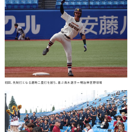
初回、先制打となる適時二塁打を放ち、喜ぶ眞木選手＝明治神宮野球場