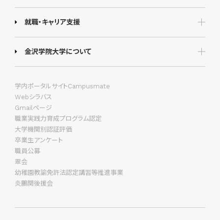
就職・キャリア支援
金沢学院大学について
学内ポータルサイトCampusmate
Webシラバス
Gmailページ
職業実践力育成プログラム認定
大学機関別認証評価
卒業生アンケート
職員公募
翠会
幼稚園教諭免許法認定講習等推進事業
炎鵬関後援会