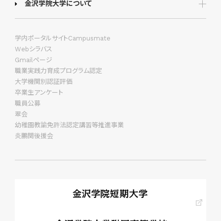
金沢学院大学について
学内ポータルサイトCampusmate
Webシラバス
Gmailページ
職業実践力育成プログラム認定
大学機関別認証評価
卒業生アンケート
職員公募
翠会
幼稚園教諭免許法認定講習等推進事業
炎鵬関後援会