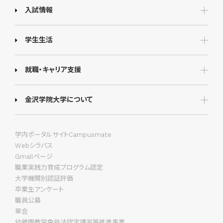
入試情報
学生生活
就職・キャリア支援
金沢学院大学について
学内ポータルサイトCampusmate
Webシラバス
Gmailページ
職業実践力育成プログラム認定
大学機関別認証評価
卒業生アンケート
職員公募
翠会
幼稚園教諭免許法認定講習等推進事業