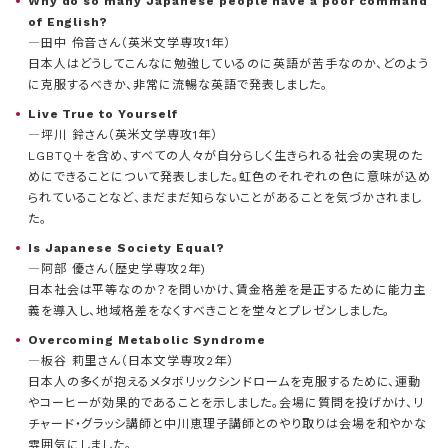
Why do so many Japanese people have a poor command
of English?
―田中 伶音さん（英米文学専攻1年）
日本人はどうしてこんなに勉強しているのに英語が苦手なのか、どのよう
に克服するべきか、非常に流暢な英語で発表しました。
Live True to Yourself
―坪川 鈴さん（英米文学専攻1年）
LGBTQ＋を含め、すべての人々が自分らしく生きられる社会の実現のた
めにできることについて発表しました。虹色のそれぞれの色に意味が込め
られていることなど、まだまだ知らないことがあることを気づかされまし
た。
Is Japanese Society Equal?
―阿部 優さん（歴史学専攻2年)
日本社会は平等なのか？を問いかけ、賃金格差を是正するために能力主
義を導入し、地域格差をなくすべきことを堂々とプレゼンしました。
Overcoming Metabolic Syndrome
―板谷 莉里さん（日本文学専攻2年）
日本人の多くが抱えるメタボリックシンドロームを克服するために、運動
やコーヒーが効果的であることを示しました。会場に質問を投げかけ、リ
チャード・グラッシ講師と中川恵理子講師とのやり取りは会場を和やかな
雰囲気にしました。