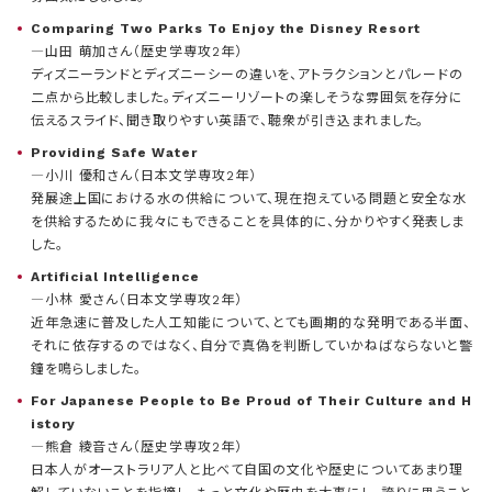
Comparing Two Parks To Enjoy the Disney Resort
―山田 萌加さん（歴史学専攻2年）
ディズニーランドとディズニーシーの違いを、アトラクションとパレードの
二点から比較しました。ディズニーリゾートの楽しそうな雰囲気を存分に
伝えるスライド、聞き取りやすい英語で、聴衆が引き込まれました。
Providing Safe Water
―小川 優和さん（日本文学専攻2年）
発展途上国における水の供給について、現在抱えている問題と安全な水
を供給するために我々にもできることを具体的に、分かりやすく発表しま
した。
Artificial Intelligence
―小林 愛さん（日本文学専攻2年）
近年急速に普及した人工知能について、とても画期的な発明である半面、
それに依存するのではなく、自分で真偽を判断していかねばならないと警
鐘を鳴らしました。
For Japanese People to Be Proud of Their Culture and H
istory
―熊倉 綾音さん（歴史学専攻2年）
日本人がオーストラリア人と比べて自国の文化や歴史についてあまり理