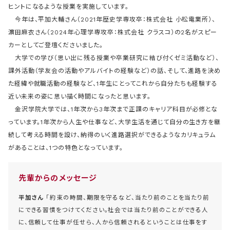
ヒントになるような授業を実施しています。
今年は、平加大輔さん（2021年歴史学専攻卒：株式会社 小松電業所）、
濵田麻衣さん（2024年心理学専攻卒：株式会社 クラスコ）の2名がスピー
カーとしてご登壇くださいました。
大学での学び（思い出に残る授業や卒業研究に結び付くゼミ活動など）、
課外活動（学友会の活動やアルバイトの経験など）の話、そして、進路を決め
た経緯や就職活動の経験など、1年生にとってこれから自分たちも経験する
近い未来の姿に思い描く時間になったと思います。
金沢学院大学では、1年次から3年次まで正課のキャリア科目が必修とな
っています。1年次から人生や仕事など、大学生活を通じて自分の生き方を継
続して考える時間を設け、納得のいく進路選択ができるようなカリキュラム
があることは、1つの特色となっています。
先輩からのメッセージ
平加さん
「約束の時間、期限を守るなど、当たり前のことを当たり前
にできる習慣をつけてください。社会では当たり前のことができる人
に、信頼して仕事が任せら、人から信頼されるということは仕事をす