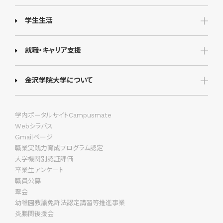
学生生活
就職・キャリア支援
金沢学院大学について
学内ポータルサイトCampusmate
Webシラバス
Gmailページ
職業実践力育成プログラム認定
大学機関別認証評価
卒業生アンケート
職員公募
翠会
幼稚園教諭免許法認定講習等推進事業
炎鵬関後援会