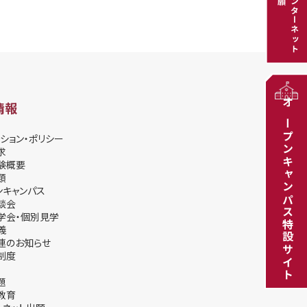
インターネット
情報
オープンキャンパス特設サイト
ション・ポリシー
求
験概要
類
ンキャンパス
談会
学会・個別⾒学
義
連のお知らせ
制度
題
教育