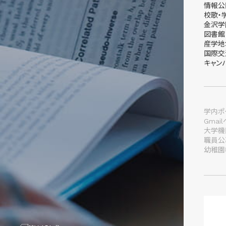
情報公
校歌・
金沢学
図書館
産学地
国際交
キャン
学内ポー
Gmai
大学機
職員公
幼稚園