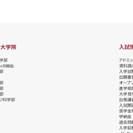
・大学院
入試
学部
アドミッ
資料請
年4月開設)
部
⼊学試
出願書
部
オープ
部
進学相
部
⼤学⾒
ツ科学部
出張講
⼊試関
奨学⾦
学納⾦
過去問
入学前