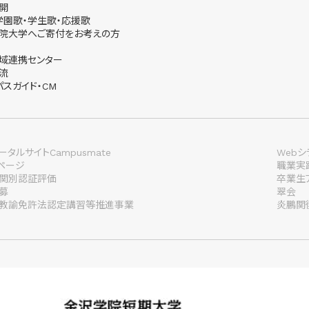
開
学園歌・学生歌・応援歌
院大学へご寄付をお考えの方
域連携センター
流
パスガイド・CM
タルサイトCampusmate
Webシ
lページ
職業実
関別認証評価
卒業生
募
翠会
教諭免許法認定講習等推進事業
炎鵬関