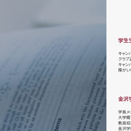
学生
キャン
クラブ
キャン
障がい
金沢
学長メ
大学概
教員紹
金沢学