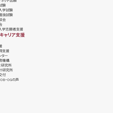
ーネット出願
試験
入学試験
選抜試験
談会
会
入学志願者支援
・キャリア支援
援
得支援
ンター
育機構
ミ研究所
計研究所
交付
OB・OGの声