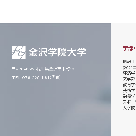
学部
情報工
(2024
〒920-1392 石川県金沢市末町10
経済学
TEL 076-229-1181（代表）
文学部
教育学
芸術学
栄養学
スポー
大学院