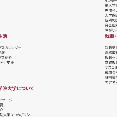
インタ
編入学
専攻科
大学院
個別相
合否照
障がい
生活
就職
パスカレンダー
就職支
活動
資格取
パス紹介
教職セ
学⽣⽀援
基礎教
マスコ
税務会
証明書
内定者/
学院大学について
ッセージ
要
介
院大学３つのポリシー