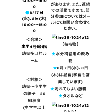
13:00～15:0
があ
ります。また、連続
0
での活動ですので、
部
●
8月7日
分参加についてはメー
(水
)､8
日(木)
ルにてお問い合わせく
10:00～15:0
ださい。
0
＜会場＞
【持ち物】
本学4号館1階
幼児多目的ル
★
水分補給用の飲み
ーム
物
★
8月7日(水)､8日
(木)は昼食(学食も営
＜対象＞
業しています)
幼児～小学生
★
汚れてもよい服装
の親子 20
★
タオルなど
組程度
(中学生以上