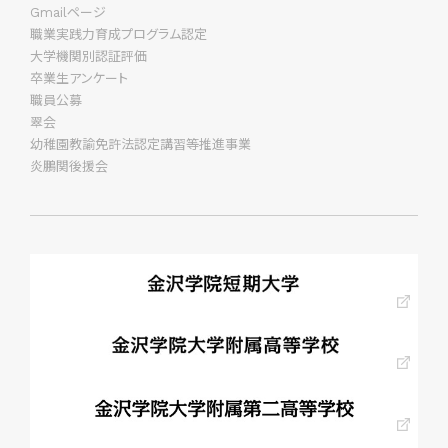
Gmailページ
職業実践力育成プログラム認定
大学機関別認証評価
卒業生アンケート
職員公募
翠会
幼稚園教諭免許法認定講習等推進事業
炎鵬関後援会