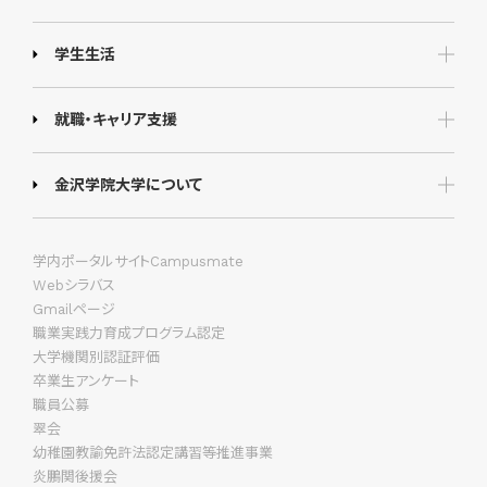
学生生活
就職・キャリア支援
金沢学院大学について
学内ポータルサイトCampusmate
Webシラバス
Gmailページ
職業実践力育成プログラム認定
大学機関別認証評価
卒業生アンケート
職員公募
翠会
幼稚園教諭免許法認定講習等推進事業
炎鵬関後援会