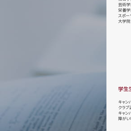
芸術学
栄養学
スポー
大学院
学生
キャン
クラブ
キャン
障がい