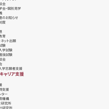
談会
学会・個別⾒学
義
連のお知らせ
制度
題
教育
ーネット出願
試験
入学試験
選抜試験
談会
会
入学志願者支援
・キャリア支援
援
得支援
ンター
育機構
ミ研究所
計研究所