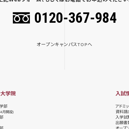
0120-367-984
オープンキャンパスTOPへ
・大学院
入試
学部
アドミッ
資料請
年4月開設)
部
⼊学試
出願書
部
オープ