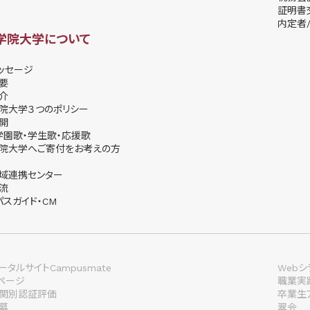
証明書
内定者/
学院大学について
ッセージ
要
介
院大学３つのポリシー
開
学園歌・学生歌・応援歌
院大学へご寄付をお考えの方
域連携センター
流
パスガイド・CM
タルサイトCampusmate
Webシ
lページ
職業実
関別認証評価
卒業生
募
翠会