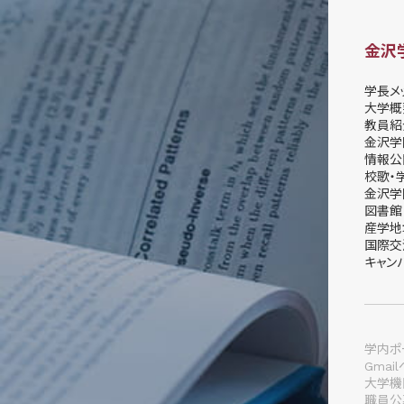
金沢
学長メ
大学概
教員紹
金沢学
情報公
校歌・
金沢学
図書館
産学地
国際交
キャン
学内ポー
Gmai
大学機
職員公