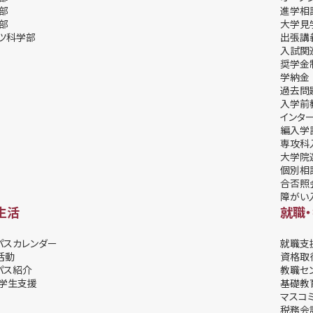
部
進学相
部
⼤学⾒
ツ科学部
出張講
⼊試関
奨学⾦
学納⾦
過去問
入学前
インタ
編入学
専攻科
大学院
個別相
合否照
障がい
生活
就職
パスカレンダー
就職支
活動
資格取
パス紹介
教職セ
学⽣⽀援
基礎教
マスコ
税務会