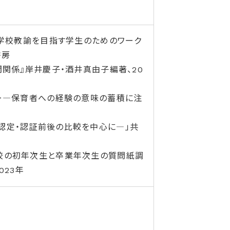
小学校教諭を目指す学生のためのワーク
書房
関係』岸井慶子・酒井真由子編著、20
リー―保育者への経験の意味の蓄積に注
認定・認証前後の比較を中心に―」共
校の初年次生と卒業年次生の質問紙調
023年