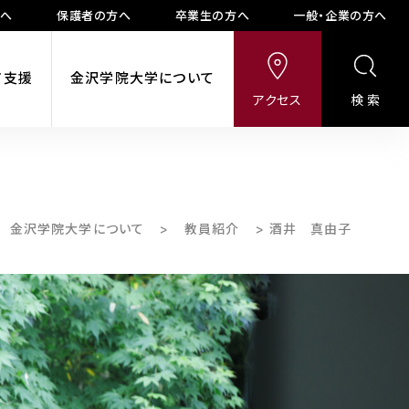
方へ
保護者の方へ
卒業生の方へ
一般・企業の方へ
ア支援
金沢学院大学について
アクセス
検索
金沢学院大学について
>
教員紹介
>
酒井 真由子