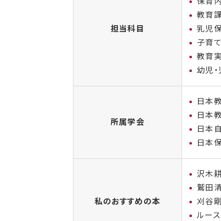
保育内
教育
担当科目
乳児
子育
教育
幼児・
日本
日本
所属学会
日本
日本
沢木耕
鷲田清
私のおすすめの本
刈谷剛
ルース