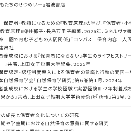
もたちのせつめい―』岩波書店
 保育者・教師になるための『教育原理』の学び」『保育者・
教育原理』柳井郁子・長島万里子編著、2025年、ミネルヴァ
2章 園で育む子どもの人間関係」『コンパス 保育内容 人間
、建帛社
者養成校における『保育者にならない』学生のライフヒスト
―」共著、上田女子短期大学紀要、2025年
保育認定・認証制度導入による保育者の意識と行動の変容―
本自然保育学会『自然保育学研究』第６巻第１号、2024年
育者養成校における学生の学校経験と実習経験Ⅲ:２年制養成
果から」共著、上田女子短期大学学術研究所『所報』第2号、2
者の成長と保育者文化についての研究
児期や学童期における自然保育の意義に関する研究