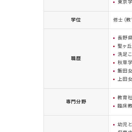
東京
学位
修士（教
長野
聖ヶ
洗足
職歴
秋草
飯田
上田
教育
専門分野
臨床
幼児