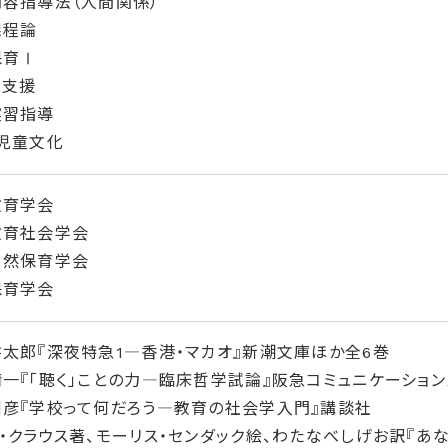
容指導法（人間関係）
課程論
保育Ⅰ
て支援
実習指導
児童文化
教育学会
教育社会学会
自然保育学会
保育学会
太郎『深夜特急1―香港・マカオ』新潮文庫ほか全6巻
一『「聴く」ことの力―臨床哲学試論』阪急コミュニケーション
彦『学校って何だろう―教育の社会学入門』講談社
・クラウス著、モーリス・センダック絵、わたなべしげお訳『あ