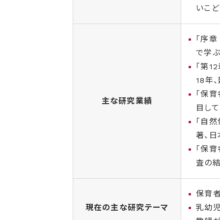
いこど
「序章
で学ぶ
「第1
18年
「保育
主な研究業績
目して
「自然
著、日
「保
査の結
保育
現在の主な研究テーマ
乳幼