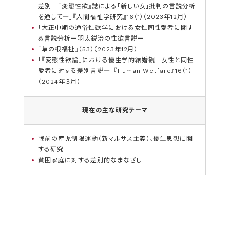
差別―『変態性欲』誌による「新しい女」批判の言説分析
を通して―」『人間福祉学研究』16（1）（2023年12月）
「大正中期の通俗性欲学における女性同性愛者に関す
る言説分析ー羽太鋭治の性欲言説ー」
『草の根福祉』（53）（2023年12月）
「『変態性欲論』における優生学的結婚観―女性と同性
愛者に対する差別言説―」『Human Welfare』16（1）
（2024年３月）
現在の主な研究テーマ
戦前の産児制限運動（新マルサス主義）、優生思想に関
する研究
貧困家庭に対する差別的なまなざし