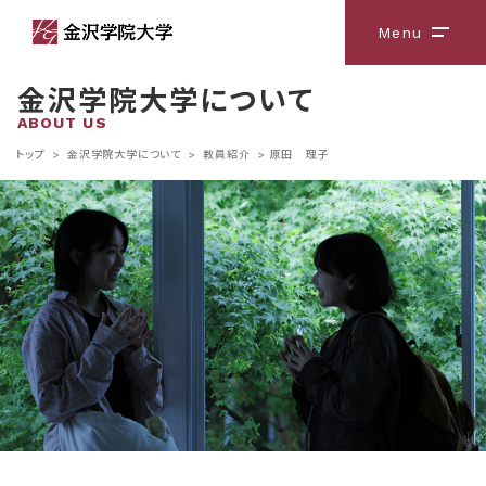
Menu
メニ
金沢学院大学について
ABOUT US
トップ
>
金沢学院大学について
>
教員紹介
>
原田 理子