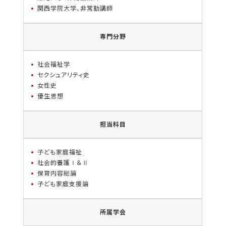
関西学院大学、非常勤講師
専門分野
社会福祉学
セクシュアリティ史
女性史
優生思想
担当科目
子ども家庭福祉
社会的養護Ⅰ＆Ⅱ
保育内容総論
子ども家庭支援論
所属学会