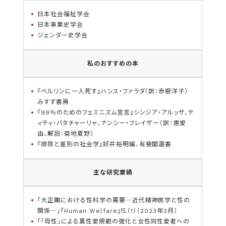
日本社会福祉学会
日本事業史学会
ジェンダー史学会
私のおすすめの本
『ベルリンに一人死す』ハンス・ファラダ（訳：赤根洋子）
みすず書房
『99％のためのフェミニズム宣言』シンジア・アルッザ、テ
ィティ・バタチャーリャ、ナンシー・フレイザー（訳：惠愛
由、解説：菊地夏野）
『排除と差別の社会学』好井裕明編、有斐閣選書
主な研究業績
「大正期における性科学の需要―近代精神医学と性の
関係―」『Human Welfare』⒖（1）（2023年3月）
「「母性」による異性愛規範の強化と女性同性愛者への