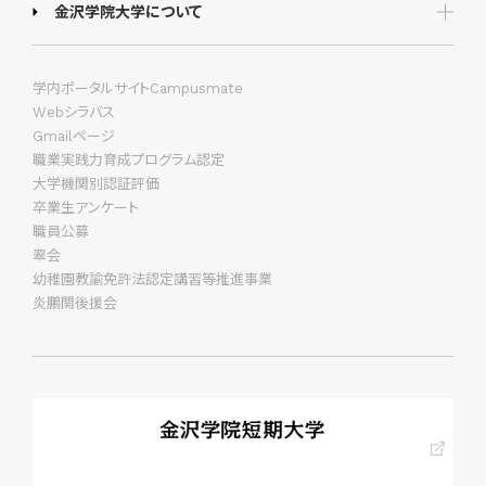
金沢学院大学について
学内ポータルサイトCampusmate
Webシラバス
Gmailページ
職業実践力育成プログラム認定
大学機関別認証評価
卒業生アンケート
職員公募
翠会
幼稚園教諭免許法認定講習等推進事業
炎鵬関後援会