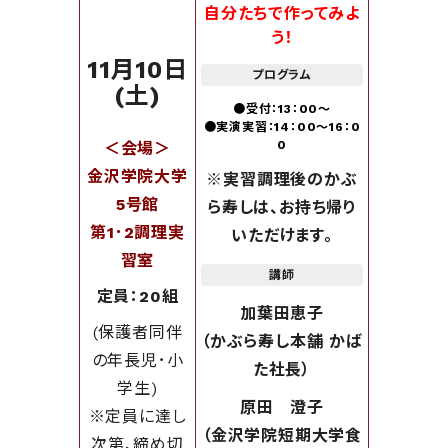
自分たちで作ってみよ
う！
11月10日
プログラム
(土)
●受付：13：00～
●実演実習：14：00～16：0
0
＜会場＞
金沢学院大学
※実習調理後のかぶ
5号館
ら寿しは、お持ち帰り
第1･2調理実
いただけます。
習室
講師
定員：20組
加葉田恵子
(保護者同伴
（かぶら寿し本舗 かば
の年長児･小
た社長
）
学生)
原田 澄子
※定員に達し
（金沢学院短期大学食
次第、締め切