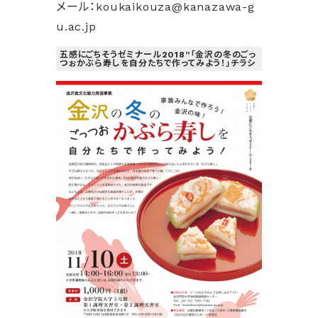
メール：koukaikouza@kanazawa-g
u.ac.jp
五感にごちそうゼミナール2018”「金沢の冬のごっ
つぉかぶら寿しを自分たちで作ってみよう！」チラシ