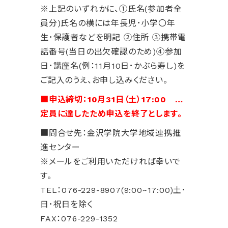
※上記のいずれかに、①氏名(参加者全
員分)氏名の横には年長児･小学〇年
生･保護者などを明記 ②住所 ③携帯電
話番号(当日の出欠確認のため)④参加
日･講座名(例：11月10日･かぶら寿し)を
ご記入のうえ、お申し込みください。
■申込締切：10月31日（土）17:00
…
定員に達したため申込を終了とします。
■問合せ先：金沢学院大学地域連携推
進センター
※メールをご利用いただければ幸いで
す。
TEL：076-229-8907(9:00~17:00)土･
日･祝日を除く
FAX：076-229-1352