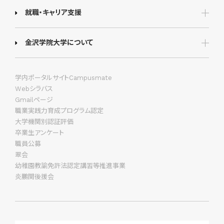
就職・キャリア支援
金沢学院大学について
学内ポータルサイトCampusmate
Webシラバス
Gmailページ
職業実践力育成プログラム認定
大学機関別認証評価
卒業生アンケート
職員公募
翠会
幼稚園教諭免許法認定講習等推進事業
炎鵬関後援会