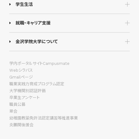
学生生活
就職・キャリア支援
金沢学院大学について
学内ポータルサイトCampusmate
Webシラバス
Gmailページ
職業実践力育成プログラム認定
大学機関別認証評価
卒業生アンケート
職員公募
翠会
幼稚園教諭免許法認定講習等推進事業
炎鵬関後援会