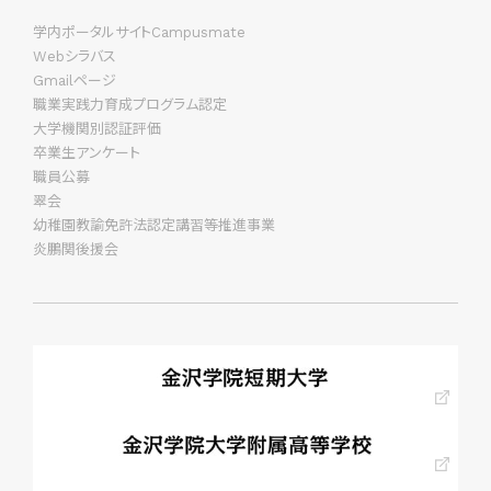
学内ポータルサイトCampusmate
Webシラバス
Gmailページ
職業実践力育成プログラム認定
大学機関別認証評価
卒業生アンケート
職員公募
翠会
幼稚園教諭免許法認定講習等推進事業
炎鵬関後援会