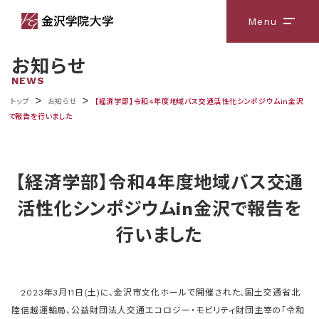
Menu
メニ
お知らせ
NEWS
>
>
トップ
お知らせ
【経済学部】令和4年度地域バス交通活性化シンポジウムin金沢
で報告を行いました
【経済学部】令和4年度地域バス交通
活性化シンポジウムin金沢で報告を
行いました
2023年3月11日(土)に、金沢市文化ホールで開催された、国土交通省北
陸信越運輸局、公益財団法人交通エコロジー・モビリティ財団主宰の「令和