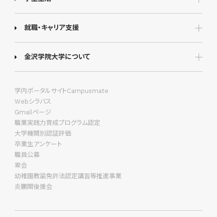
就職・キャリア支援
金沢学院大学について
学内ポータルサイトCampusmate
Webシラバス
Gmailページ
職業実践力育成プログラム認定
大学機関別認証評価
卒業生アンケート
職員公募
翠会
幼稚園教諭免許法認定講習等推進事業
炎鵬関後援会