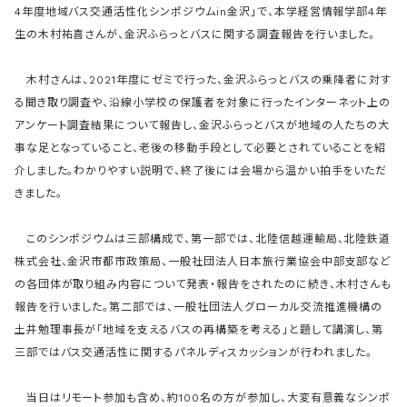
4年度地域バス交通活性化シンポジウムin金沢」で、本学経営情報学部4年
生の木村祐喜さんが、金沢ふらっとバスに関する調査報告を行いました。
木村さんは、2021年度にゼミで行った、金沢ふらっとバスの乗降者に対す
る聞き取り調査や、沿線小学校の保護者を対象に行ったインターネット上の
アンケート調査結果について報告し、金沢ふらっとバスが地域の人たちの大
事な足となっていること、老後の移動手段として必要とされていることを紹
介しました。わかりやすい説明で、終了後には会場から温かい拍手をいただ
きました。
このシンポジウムは三部構成で、第一部では、北陸信越運輸局、北陸鉄道
株式会社、金沢市都市政策局、一般社団法人日本旅行業協会中部支部など
の各団体が取り組み内容について発表・報告をされたのに続き、木村さんも
報告を行いました。第二部では、一般社団法人グローカル交流推進機構の
土井勉理事長が「地域を支えるバスの再構築を考える」と題して講演し、第
三部ではバス交通活性に関するパネルディスカッションが行われました。
当日はリモート参加も含め、約100名の方が参加し、大変有意義なシンポ