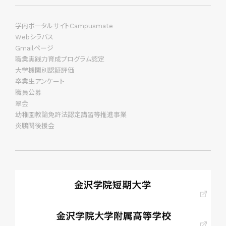
学内ポータルサイトCampusmate
Webシラバス
Gmailページ
職業実践力育成プログラム認定
大学機関別認証評価
卒業生アンケート
職員公募
翠会
幼稚園教諭免許法認定講習等推進事業
炎鵬関後援会