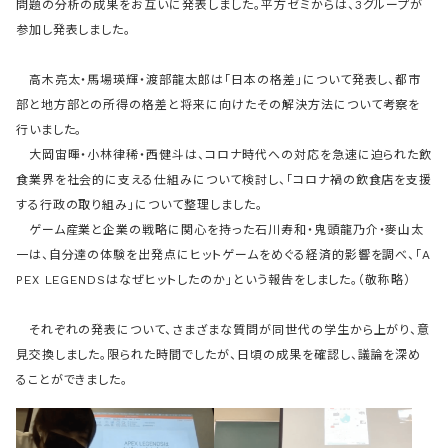
問題の分析の成果をお互いに発表しました。平方ゼミからは、3グループが
参加し発表しました。
高木亮太・馬場瑛輝・渡部龍太郎は「日本の格差」について発表し、都市
部と地方部との所得の格差と将来に向けたその解決方法について考察を
行いました。
大岡宙暉・小林律稀・西健斗は、コロナ時代への対応を急速に迫られた飲
食業界を社会的に支える仕組みについて検討し、「コロナ禍の飲食店を支援
する行政の取り組み」について整理しました。
ゲーム産業と企業の戦略に関心を持った石川寿和・鬼頭龍乃介・麥山太
一は、自分達の体験を出発点にヒットゲームをめぐる経済的影響を調べ、「A
PEX LEGENDSはなぜヒットしたのか」という報告をしました。（敬称略）
それぞれの発表について、さまざまな質問が同世代の学生から上がり、意
見交換しました。限られた時間でしたが、日頃の成果を確認し、議論を深め
ることができました。