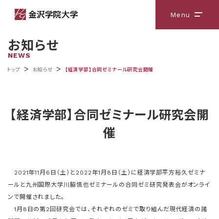
Menu
メニ
お知らせ
NEWS
>
>
トップ
お知らせ
【経済学部】合同ゼミナール研究会開催
【経済学部】合同ゼミナール研究会開
催
2021年11月6日（土）と2022年1月8日（土）に経済学部平方裕久ゼミナ
ールと九州国際大学川脇慎也ゼミナールの合同ゼミ研究発表会がオンライ
ンで開催されました。
1月8日の第2回研究会では、それぞれのゼミで取り組んだ現代経済の諸