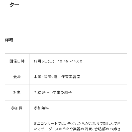
ター
詳細
開催日時
12月8日(日) 10:45～14:00
会場
本学5号館2階 保育実習室
対象
乳幼児～小学生の親子
参加費
参加無料
ミニコンサートでは、子どもたちがこれまで親しんでき
たマザーグースのうたや楽器の演奏、合唱部のお姉さ