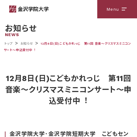
Menu
メニ
お知らせ
NEWS
>
>
トップ
お知らせ
12⽉8⽇(⽇)こどもかれっじ 第11回 ⾳楽〜クリスマスミニコン
サート〜申込受付中︕
12⽉8⽇(⽇)こどもかれっじ 第11回
⾳楽〜クリスマスミニコンサート〜申
込受付中︕
金沢学院大学･金沢学院短期大学 こどもセン