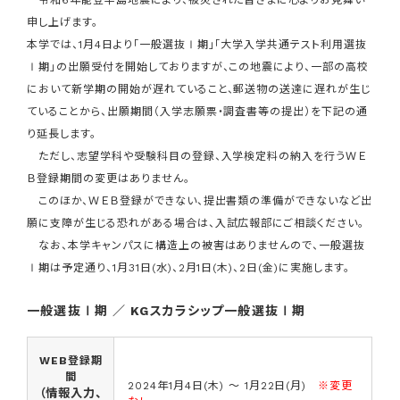
令和6年能登半島地震により、被災された皆さまに心よりお見舞い
申し上げます。
本学では、1月4日より「一般選抜Ⅰ期」「大学入学共通テスト利用選抜
Ⅰ期」の出願受付を開始しておりますが、この地震により、一部の高校
において新学期の開始が遅れていること、郵送物の送達に遅れが生じ
ていることから、出願期間（入学志願票・調査書等の提出）を下記の通
り延長します。
ただし、志望学科や受験科目の登録、入学検定料の納入を行うＷＥ
Ｂ登録期間の変更はありません。
このほか、ＷＥＢ登録ができない、提出書類の準備ができないなど出
願に支障が生じる恐れがある場合は、入試広報部にご相談ください。
なお、本学キャンパスに構造上の被害はありませんので、一般選抜
Ⅰ期は予定通り、1月31日(水)、2月1日(木)、2日(金)に実施します。
一般選抜Ⅰ期 ／ KGスカラシップ一般選抜Ⅰ期
WEB登録期
間
2024年1月4日(木) ～ 1月22日(月)
※変更
（情報入力、