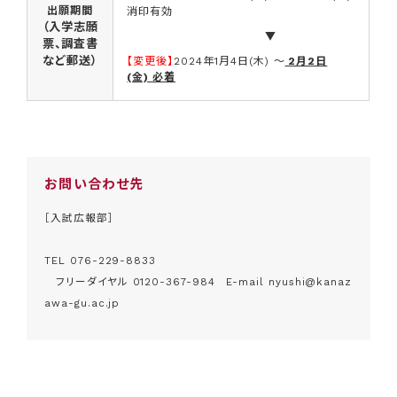
出願期間
消印有効
（入学志願
▼
票、調査書
など郵送）
【変更後】
2024年1月4日(木) ～
2月2日
(金) 必着
お問い合わせ先
［入試広報部］
TEL
076-229-8833
フリーダイヤル
0120-367-984
E-mail
nyushi@kanaz
awa-gu.ac.jp