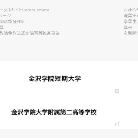
タルサイトCampusmate
Webシ
lページ
職業実
関別認証評価
卒業生
募
翠会
教諭免許法認定講習等推進事業
炎鵬関