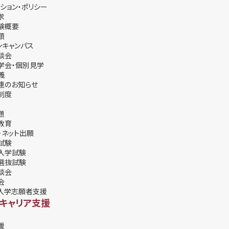
ション・ポリシー
求
験概要
類
ンキャンパス
談会
学会・個別⾒学
義
連のお知らせ
制度
題
教育
ーネット出願
試験
入学試験
選抜試験
談会
会
入学志願者支援
・キャリア支援
援