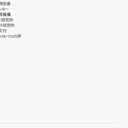
得支援
ンター
育機構
ミ研究所
計研究所
交付
OB・OGの声