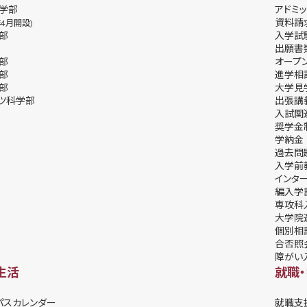
学部
アドミッ
資料請
年4月開設)
部
⼊学試
出願書
部
オープ
部
進学相
部
⼤学⾒
ツ科学部
出張講
⼊試関
奨学⾦
学納⾦
過去問
入学前
インタ
編入学
専攻科
大学院
個別相
合否照
障がい
生活
就職
パスカレンダー
就職支