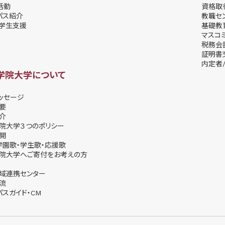
活動
資格取
パス紹介
教職セ
学⽣⽀援
基礎教
マスコ
税務会
証明書
内定者/
学院大学について
ッセージ
要
介
院大学３つのポリシー
開
学園歌・学生歌・応援歌
院大学へご寄付をお考えの方
域連携センター
流
パスガイド・CM