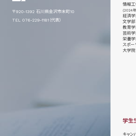
情報工
(2024
〒920-1392 石川県金沢市末町10
経済学
TEL 076-229-1181（代表）
文学部
教育学
芸術学
栄養学
スポー
大学院
学生
キャン