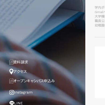
学内ポー
Gmai
大学機
職員公
幼稚園
資料請求
アクセス
オープンキャンパス
申込み
Instagram
LINE