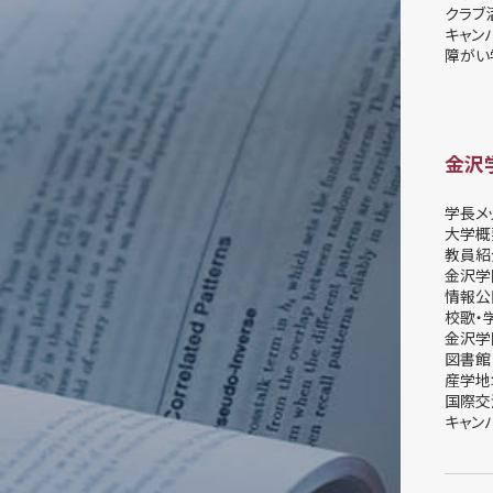
クラブ
キャン
障がい
金沢
学長メ
大学概
教員紹
金沢学
情報公
校歌・
金沢学
図書館
産学地
国際交
キャン