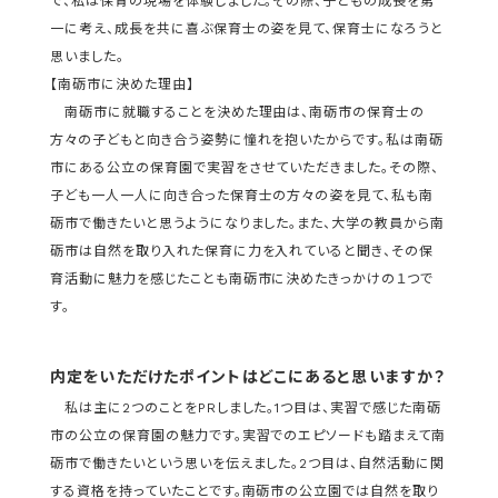
で、私は保育の現場を体験しました。その際、子どもの成長を第
一に考え、成長を共に喜ぶ保育士の姿を見て、保育士になろうと
思いました。
【南砺市に決めた理由】
南砺市に就職することを決めた理由は、南砺市の保育士の
方々の子どもと向き合う姿勢に憧れを抱いたからです。私は南砺
市にある公立の保育園で実習をさせていただきました。その際、
子ども一人一人に向き合った保育士の方々の姿を見て、私も南
砺市で働きたいと思うようになりました。また、大学の教員から南
砺市は自然を取り入れた保育に力を入れていると聞き、その保
育活動に魅力を感じたことも南砺市に決めたきっかけの１つで
す。
内定をいただけたポイントはどこにあると思いますか？
私は主に2つのことをPRしました。1つ目は、実習で感じた南砺
市の公立の保育園の魅力です。実習でのエピソードも踏まえて南
砺市で働きたいという思いを伝えました。2つ目は、自然活動に関
する資格を持っていたことです。南砺市の公立園では自然を取り