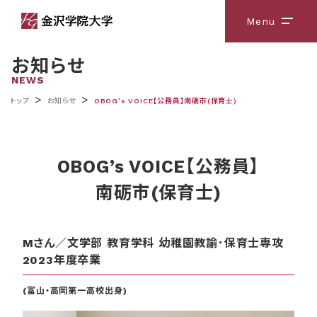
Menu
メニ
お知らせ
NEWS
>
>
トップ
お知らせ
OBOG’s VOICE【公務員】南砺市(保育士)
OBOG’s VOICE【公務員】
南砺市(保育士)
Mさん／文学部 教育学科 幼稚園教諭･保育士専攻
2023年度卒業
(富山・高岡第一高校出身)