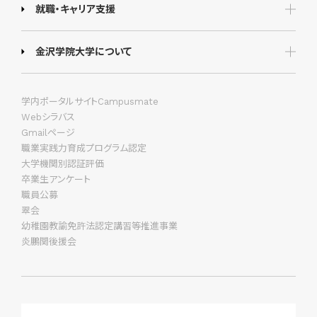
就職・キャリア支援
金沢学院大学について
学内ポータルサイトCampusmate
Webシラバス
Gmailページ
職業実践力育成プログラム認定
大学機関別認証評価
卒業生アンケート
職員公募
翠会
幼稚園教諭免許法認定講習等推進事業
炎鵬関後援会