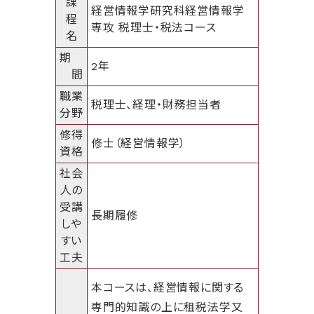
課
経営情報学研究科経営情報学
程
専攻 税理士・税法コース
名
期
2年
間
職業
税理士、経理・財務担当者
分野
修得
修士（経営情報学）
資格
社会
人の
受講
長期履修
しや
すい
工夫
本コースは、経営情報に関する
専門的知識の上に租税法学又