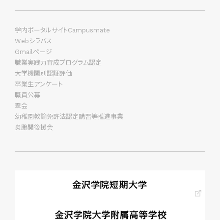
学内ポータルサイトCampusmate
Webシラバス
Gmailページ
職業実践力育成プログラム認定
大学機関別認証評価
卒業生アンケート
職員公募
翠会
幼稚園教諭免許法認定講習等推進事業
炎鵬関後援会