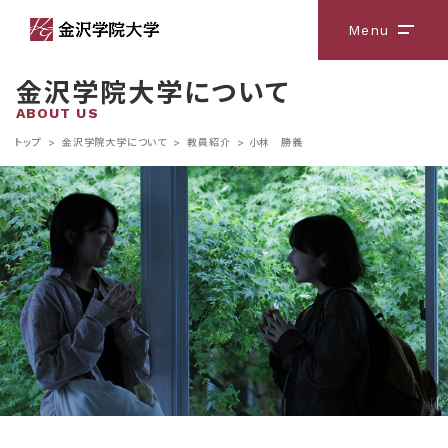
Menu
メニ
金沢学院大学について
ABOUT US
トップ
>
金沢学院大学について
>
教員紹介
>
小林 勝義