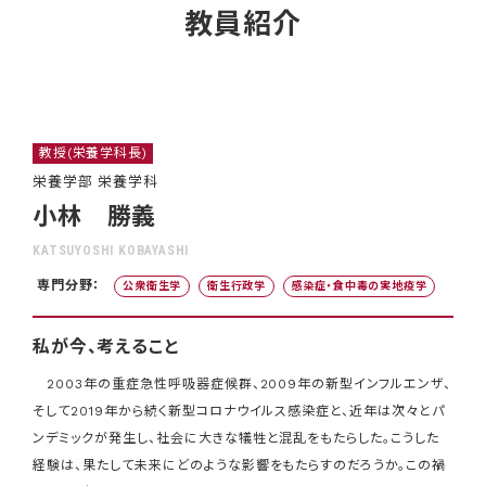
教員紹介
教授(栄養学科長)
栄養学部 栄養学科
小林 勝義
KATSUYOSHI KOBAYASHI
専門分野：
公衆衛生学
衛生行政学
感染症・食中毒の実地疫学
私が今、考えること
2003年の重症急性呼吸器症候群、2009年の新型インフルエンザ、
そして2019年から続く新型コロナウイルス感染症と、近年は次々とパ
ンデミックが発生し、社会に大きな犠牲と混乱をもたらした。こうした
経験は、果たして未来にどのような影響をもたらすのだろうか。この禍