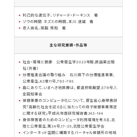
利己的な遺伝子、リチャード・ドーキンス 著
ゾウの時間 ネズミの時間、本川 達雄 著
壱人両名、尾脇 秀和 著
主な研究業績・作品等
社会・環境と健康 公衆衛生学2023年版,医歯薬出版
社（共著）
分煙推進会議の取り組み 石川県下の分煙推進事業,
公衆衛生,63巻11号,793-795
島にありて、いまへき地医療は, 都道府県展望,579号,7,
全国知事会
保健事業のコンピュータ化について, 厚生省心身障害研
究「高齢化社会を迎えるに当たっての母子保健事業策定
に関する研究」平成元年度研究報告書,143-144
身体障害者のためのコンピュータ利用環境を考える,北
陸と公衆衛生,第34号,17-25,北陸公衆衛生学会
インターネット空間に構築するバーチャル保健所の地域