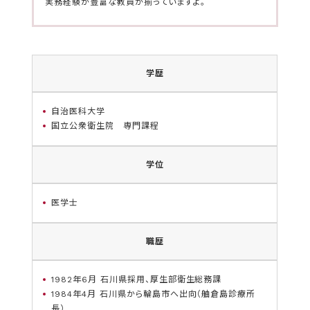
実務経験が豊富な教員が揃っていますよ。
学歴
自治医科大学
国立公衆衛生院 専門課程
学位
医学士
職歴
1982年6月 石川県採用、厚生部衛生総務課
1984年4月 石川県から輪島市へ出向（舳倉島診療所
長）