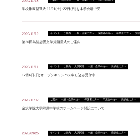
2020/11/18
ご案内
入試関連
一般・企業の方へ
受験生の方へ
学校推薦型選抜 11/21(土)･22日(日)を本学会場で受…
2020/11/12
イベント
ご案内
一般・企業の方へ
保護者の方へ
卒業生の方へ
受験
第26回島清恋愛文学賞贈呈式のご案内
2020/11/11
イベント
ご案内
入試関連
一般・企業の方へ
受験生の方へ
12月6日(日)オープンキャンパス申し込み受付中
2020/11/02
ご案内
一般・企業の方へ
保護者の方へ
卒業生の方へ
受験生の方へ
金沢学院大学附属中学校のホームページ開設について
2020/09/25
イベント
ご案内
入試関連
一般・企業の方へ
受験生の方へ