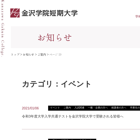
Kanazawa Gakuin College.
学
お知らせ
トップ
>
お知らせ
>
ご案内
>
ページ 19
カテゴリ：イベント
2021/01/06
イベント
ご案内
入試関連
一般・企業の方へ
保護者の方へ
卒業生の
令和3年度大学入学共通テストを金沢学院大学で受験される皆様へ