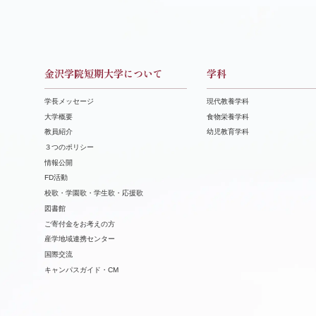
金沢学院短期大学について
学科
学長メッセージ
現代教養学科
大学概要
食物栄養学科
教員紹介
幼児教育学科
３つのポリシー
情報公開
FD活動
校歌・学園歌・学生歌・応援歌
図書館
ご寄付金をお考えの方
産学地域連携センター
国際交流
キャンパスガイド・CM