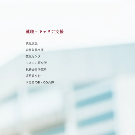
就職・キャリア支援
就職支援
資格取得支援
教職センター
マスコミ研究所
税務会計研究所
証明書交付
内定者/OB・OGの声