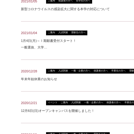
2021/01/05
ご案内
保護者の方へ
在学生の方へ
新型コロナウイルスの感染拡大に関する本学の対応について
2021/01/04
ご案内
入試関連
受験生の方へ
1月4日(月)～Ⅰ期願書受付スタート！
一般選抜、大学…
2020/12/28
ご案内
入試関連
一般・企業の方へ
保護者の方へ
卒業生の方へ
受験
年末年始休業のお知らせ
2020/12/21
イベント
ご案内
入試関連
一般・企業の方へ
保護者の方へ
卒業生の
12月6日(日)オープンキャンパスを開催しました！