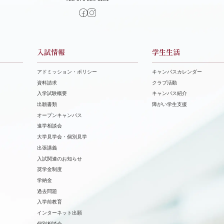
入試情報
学生生活
アドミッション・ポリシー
キャンパスカレンダー
資料請求
クラブ活動
⼊学試験概要
キャンパス紹介
出願書類
障がい学⽣⽀援
オープンキャンパス
進学相談会
⼤学⾒学会・個別⾒学
出張講義
⼊試関連のお知らせ
奨学⾦制度
学納⾦
過去問題
入学前教育
インターネット出願
個別相談会