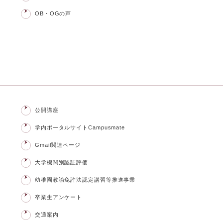
OB・OGの声
公開講座
学内ポータルサイトCampusmate
Gmail関連ページ
大学機関別認証評価
幼稚園教諭免許法認定講習等推進事業
卒業生アンケート
交通案内