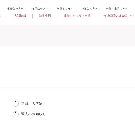
受験生の方へ
在学生の方へ
保護者の方へ
卒業生の方へ
一般・企業の方へ
科
入試情報
学生生活
就職・キャリア支援
金沢学院短期大学につ
学部・大学院
過去のお知らせ