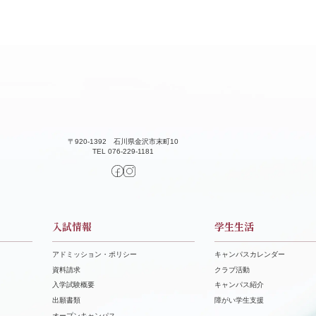
〒920-1392 石川県金沢市末町10
TEL 076-229-1181
入試情報
学生生活
アドミッション・ポリシー
キャンパスカレンダー
資料請求
クラブ活動
⼊学試験概要
キャンパス紹介
出願書類
障がい学⽣⽀援
オープンキャンパス