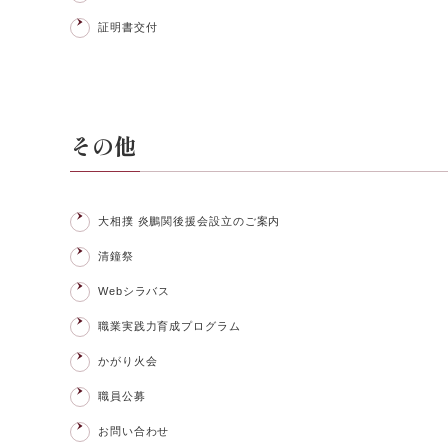
証明書交付
その他
大相撲 炎鵬関後援会設立のご案内
清鐘祭
Webシラバス
職業実践力育成プログラム
かがり火会
職員公募
お問い合わせ