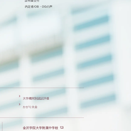
証明書交付
内定者/OB・OGの声
大学機関別認証評価
かがり火会
金沢学院大学附属中学校