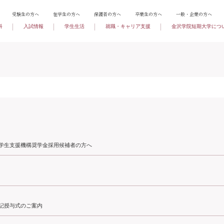
受験生の方へ
在学生の方へ
保護者の方へ
卒業生の方へ
一般・企業の方へ
科
入試情報
学生生活
就職・キャリア支援
金沢学院短期大学につ
本学生支援機構奨学金採用候補者の方へ
位記授与式のご案内