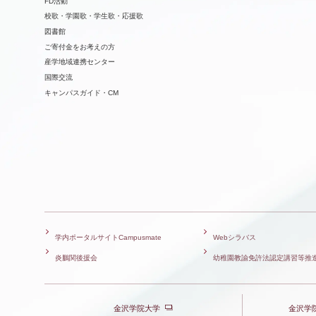
FD活動
校歌・学園歌・学生歌・応援歌
図書館
ご寄付金をお考えの方
産学地域連携センター
国際交流
キャンパスガイド・CM
学内ポータルサイトCampusmate
Webシラバス
炎鵬関後援会
幼稚園教諭免許法認定講習等推
金沢学院大学
金沢学