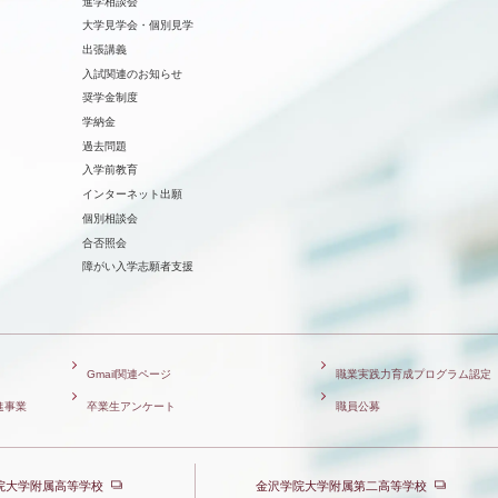
進学相談会
⼤学⾒学会・個別⾒学
出張講義
⼊試関連のお知らせ
奨学⾦制度
学納⾦
過去問題
入学前教育
インターネット出願
個別相談会
合否照会
障がい入学志願者支援
Gmail関連ページ
職業実践力育成プログラム認定
進事業
卒業生アンケート
職員公募
院大学附属高等学校
金沢学院大学附属第二高等学校