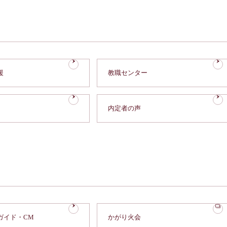
援
教職センター
内定者の声
ガイド・CM
かがり火会