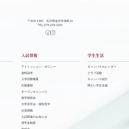
〒920-1392 石川県金沢市末町10
TEL 076-229-1181
入試情報
学生生活
アドミッション・ポリシー
キャンパスカレンダー
資料請求
クラブ活動
⼊学試験概要
キャンパス紹介
出願書類
障がい学⽣⽀援
オープンキャンパス
進学相談会
⼤学⾒学会・個別⾒学
出張講義
⼊試関連のお知らせ
奨学⾦制度