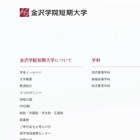
金沢学院短期大学について
学科
学長メッセージ
現代教養学科
大学概要
食物栄養学科
教員紹介
幼児教育学科
３つのポリシー
情報公開
FD活動
校歌・学園歌・学生歌・応援歌
図書館
ご寄付金をお考えの方
産学地域連携センター