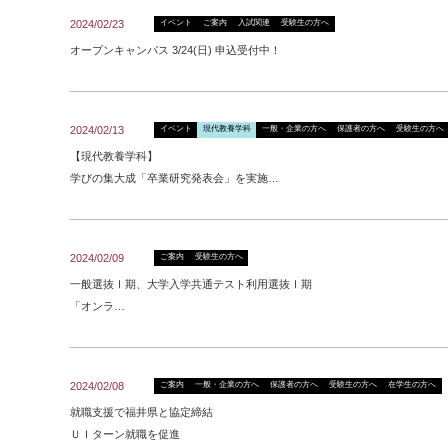
2024/02/23
イベント
ご案内
入試関連
受験生の方へ
オープンキャンパス 3/24(日) 申込受付中！
2024/02/13
イベント
現代教養学科
一般・企業の方へ
保護者の方へ
受験生の方へ
【現代教養学科】
学びの集大成「卒業研究発表会」を実施…
2024/02/09
ご案内
受験生の方へ
一般選抜Ⅰ期、大学入学共通テスト利用選抜Ⅰ期
「オンラ…
2024/02/08
ご案内
一般・企業の方へ
保護者の方へ
受験生の方へ
在学生の方へ
就職支援で福井県と協定締結
ＵＩターン就職を促進