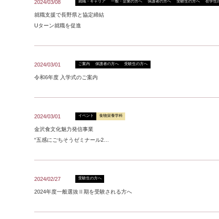
2024/03/08
就職・キャリア
一般・企業の方へ
保護者の方へ
受験生の方へ
在学生
就職支援で長野県と協定締結
Uターン就職を促進
2024/03/01
ご案内
保護者の方へ
受験生の方へ
令和6年度 入学式のご案内
2024/03/01
イベント
食物栄養学科
金沢食文化魅力発信事業
“五感にごちそうゼミナール2…
2024/02/27
受験生の方へ
2024年度一般選抜Ⅱ期を受験される方へ