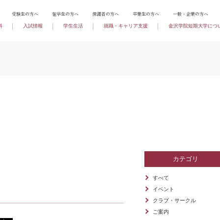
受験生の方へ
在学生の方へ
保護者の方へ
卒業生の方へ
一般・企業の方へ
科
入試情報
学生生活
就職・キャリア支援
金沢学院短期大学につ
カテゴリ
すべて
イベント
クラブ・サークル
ご案内