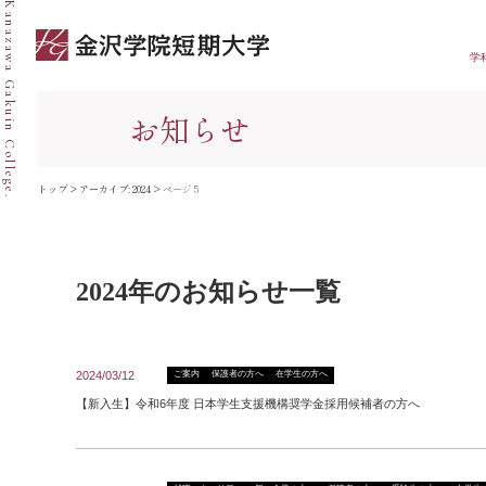
Kanazawa Gakuin College.
学
お知らせ
トップ
>
アーカイブ: 2024
>
ページ 5
2024年のお知らせ一覧
2024/03/12
ご案内
保護者の方へ
在学生の方へ
【新入生】令和6年度 日本学生支援機構奨学金採用候補者の方へ