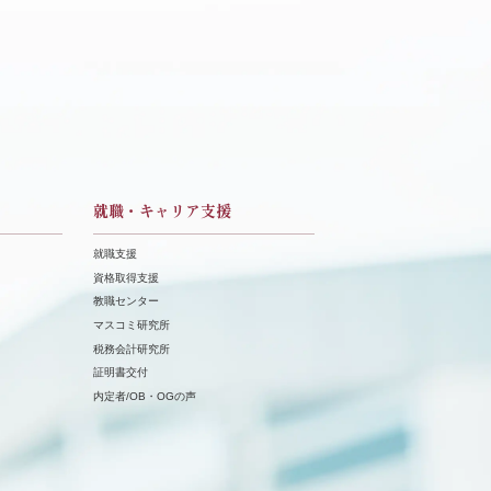
就職・キャリア支援
就職支援
資格取得支援
教職センター
マスコミ研究所
税務会計研究所
証明書交付
内定者/OB・OGの声