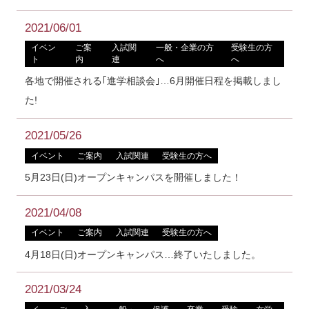
2021/06/01
イベン
ご案
入試関
一般・企業の方
受験生の方
ト
内
連
へ
へ
各地で開催される｢進学相談会｣…6月開催日程を掲載しまし
た!
2021/05/26
イベント
ご案内
入試関連
受験生の方へ
5月23日(日)オープンキャンパスを開催しました！
2021/04/08
イベント
ご案内
入試関連
受験生の方へ
4月18日(日)オープンキャンパス…終了いたしました。
2021/03/24