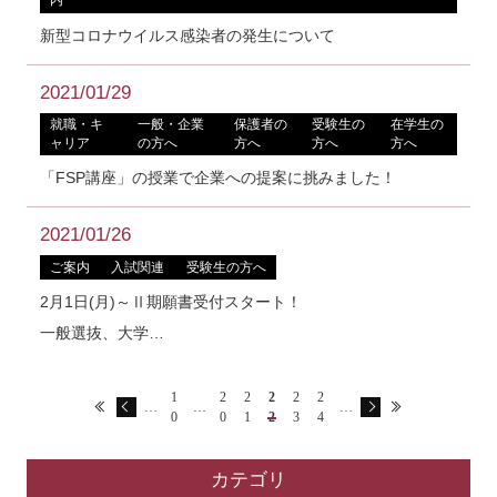
内
新型コロナウイルス感染者の発生について
2021/01/29
就職・キ
一般・企業
保護者の
受験生の
在学生の
ャリア
の方へ
方へ
方へ
方へ
「FSP講座」の授業で企業への提案に挑みました！
2021/01/26
ご案内
入試関連
受験生の方へ
2月1日(月)～Ⅱ期願書受付スタート！
一般選抜、大学…
1
2
2
2
2
2
…
…
…
0
0
1
2
3
4
カテゴリ