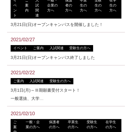
イ
ご
入
一般・
保護
卒業
受験
在学
ベ
案
試
企業の
者の
生の
生の
生の
ン
内
関
方へ
方へ
方へ
方へ
方へ
ト
連
3月21日(日)オープンキャンパスを開催しました！
2021/02/27
イベント
ご案内
入試関連
受験生の方へ
3月21日(日)オープンキャンパス終了しました
2021/02/22
ご案内
入試関連
受験生の方へ
3月1日(月)～Ⅲ期願書受付スタート！
一般選抜、大学…
2021/02/10
ご
一般・企
保護者
卒業生
受験生
在学生
案
業の方へ
の方へ
の方へ
の方へ
の方へ