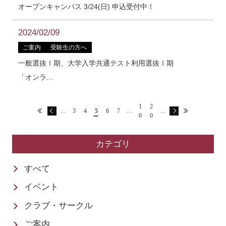
オープンキャンパス 3/24(日) 申込受付中！
2024/02/09
ご案内
受験生の方へ
一般選抜Ⅰ期、大学入学共通テスト利用選抜Ⅰ期
「オンラ…
1
2
…
3
4
5
6
7
…
…
0
0
カテゴリ
すべて
イベント
クラブ・サークル
ご案内