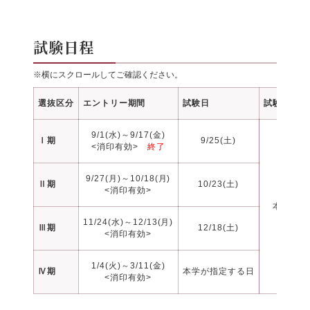
試験日程
※横にスクロールしてご確認ください。
選抜区分
エントリー期間
試験日
試験会場
9/1(水)～9/17(金)
Ⅰ期
9/25(土)
<消印有効>
終了
9/27(月)～10/18(月)
Ⅱ期
10/23(土)
<消印有効>
本学
11/24(水)～12/13(月)
Ⅲ期
12/18(土)
<消印有効>
1/4(火)～3/11(金)
Ⅳ期
本学が指定する日
<消印有効>