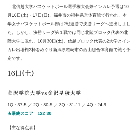
北信越大学バスケットボール選手権大会兼インカレ予選は10
月16日(土)・17日(日)、福井市の福井県営体育館で行われ、本
学女子バスケットボール部は2戦連勝で決勝リーグへ進出しまし
た。しかし、決勝リーグ第１戦では同じ北陸ブロック代表の北
陸大学に敗れ、10月30日(土)、信越ブロック代表の2大学とイン
カレ出場権2枠をめぐり新潟県柏崎市の西山総合体育館で戦う予
定です。
16日(土)
金沢学院大学vs金沢星稜大学
1Q：37-5 ／ 2Q：30-5 ／ 3Q：31-11 ／ 4Q：24-9
★最終スコア 122-30
【主な得点者】