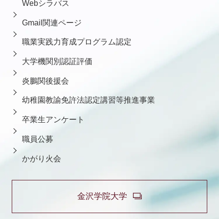
Webシラバス
Gmail関連ページ
職業実践力育成プログラム認定
大学機関別認証評価
炎鵬関後援会
幼稚園教諭免許法認定講習等推進事業
卒業生アンケート
職員公募
かがり火会
金沢学院大学