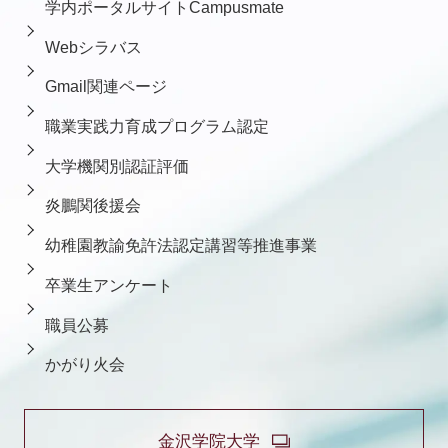
学内ポータルサイトCampusmate
Webシラバス
Gmail関連ページ
職業実践力育成プログラム認定
大学機関別認証評価
炎鵬関後援会
幼稚園教諭免許法認定講習等推進事業
卒業生アンケート
職員公募
かがり火会
金沢学院大学