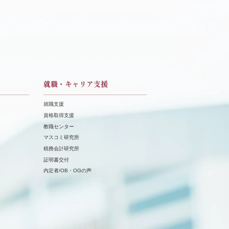
就職・キャリア支援
就職支援
資格取得支援
教職センター
マスコミ研究所
税務会計研究所
証明書交付
内定者/OB・OGの声