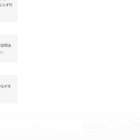
もらず行
で説明会
た。
つながる