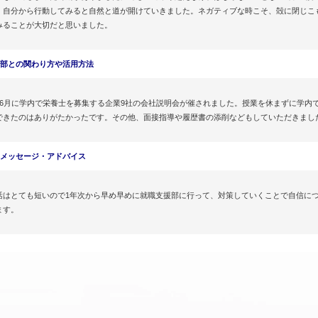
、自分から行動してみると自然と道が開けていきました。ネガティブな時こそ、殻に閉じこ
みることが大切だと思いました。
援部との関わり方や活用方法
ら6月に学内で栄養士を募集する企業9社の会社説明会が催されました。授業を休まずに学内
できたのはありがたかったです。その他、面接指導や履歴書の添削などもしていただきまし
メッセージ・アドバイス
活はとても短いので1年次から早め早めに就職支援部に行って、対策していくことで自信に
ます。