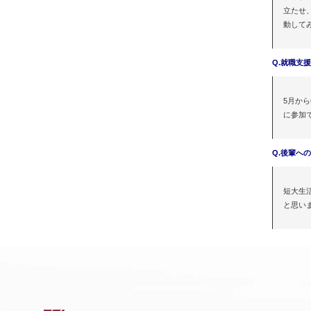
立たせ
動して
Q.就職支
5月か
に参加
Q.
後輩への
短大生
と思い