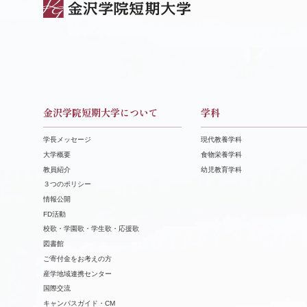
金沢学院短期大学について
学科
学長メッセージ
現代教養学科
大学概要
食物栄養学科
教員紹介
幼児教育学科
３つのポリシー
情報公開
FD活動
校歌・学園歌・学生歌・応援歌
図書館
ご寄付金をお考えの方
産学地域連携センター
国際交流
キャンパスガイド・CM