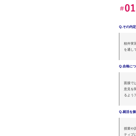
Q.その内
校外実
を通し
Q.合格に
面接で
意見を
るよう
Q.就活を
授業や
ティブ