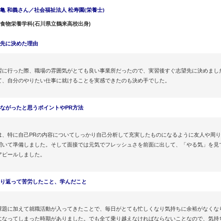
亀 和義さん／社会福祉法人 松寿園(栄養士)
食物栄養学科(石川県立鶴来高校出身)
定先に決めた理由
習に行った際、職場の雰囲気がとても良い事業所だったので、実習後すぐ志望先に決めまし
て、自分のやりたい仕事に就けることを実感できたのも決め手でした。
つながったと思うポイントやPR方法
は、特に自己PRの内容についてしっかり自己分析して充実したものになるように友人や周
聞いて準備しました。そして面接では元気でフレッシュさを前面に出して、「やる気」を見
アピールしました。
振り返って苦労したこと、学んだこと
課題に加えて就職活動が入ってきたことで、毎日がとても忙しくなり気持ちに余裕がなくな
になってしまった時期がありました。でも全て乗り越えなければならないことなので、気持