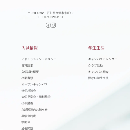
〒920-1392 石川県金沢市末町10
TEL 076-229-1181
入試情報
学生生活
アドミッション・ポリシー
キャンパスカレンダー
資料請求
クラブ活動
⼊学試験概要
キャンパス紹介
出願書類
障がい学⽣⽀援
オープンキャンパス
進学相談会
⼤学⾒学会・個別⾒学
出張講義
⼊試関連のお知らせ
奨学⾦制度
学納⾦
過去問題