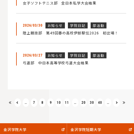
女子ソフトテニス部 全日本私学大会結果
お知らせ
学院日記
部活動
2026/03/30
陸上競技部 第49回春の高校伊那駅伝2026 初出場！
お知らせ
学院日記
部活動
2026/03/27
弓道部 中日本高等学校弓道大会結果
…
7
8
9
10
11
…
20
30
40
…
金沢学院大学
金沢学院短期大学