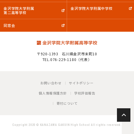
金沢学院大学附属
金沢学院大学附属中学校
第二高等学校
同窓会
〒920-1393
石川県金沢市末町10
TEL.076-229-1180（代表）
お問い合わせ
サイトポリシー
個人情報保護方針
学校評価報告
寄付について
P
Copyright 2020 © KANAZAWA GAKUIN High School All rights reserved.