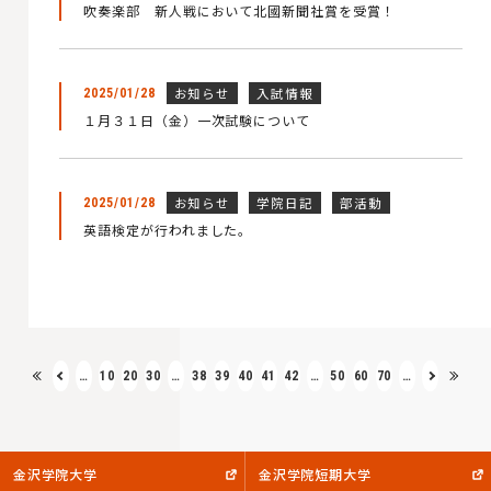
吹奏楽部 新人戦において北國新聞社賞を受賞！
お知らせ
入試情報
2025/01/28
１月３１日（金）一次試験について
お知らせ
学院日記
部活動
2025/01/28
英語検定が行われました。
…
10
20
30
…
38
39
40
41
42
…
50
60
70
…
金沢学院大学
金沢学院短期大学