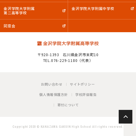
金沢学院大学附属
金沢学院大学附属中学校
第二高等学校
同窓会
〒920-1393
石川県金沢市末町10
TEL.076-229-1180（代表）
お問い合わせ
サイトポリシー
個人情報保護方針
学校評価報告
寄付について
P
Copyright 2020 © KANAZAWA GAKUIN High School All rights reserved.