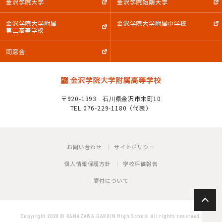
金沢学院大学
金沢学院短期大学
金沢学院大学附属
金沢学院大学附属中学校
第二高等学校
同窓会
〒920-1393
石川県金沢市末町10
TEL.076-229-1180（代表）
お問い合わせ
サイトポリシー
個人情報保護方針
学校評価報告
寄付について
P
Copyright 2020 © KANAZAWA GAKUIN High School All rights reserved.