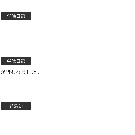
学院日記
学院日記
ンが行われました。
部活動