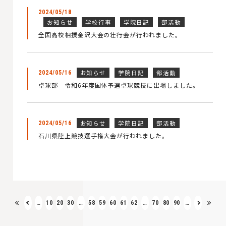
2024/05/18
お知らせ
学校行事
学院日記
部活動
全国高校相撲金沢大会の壮行会が行われました。
お知らせ
学院日記
部活動
2024/05/16
卓球部 令和6年度国体予選卓球競技に出場しました。
お知らせ
学院日記
部活動
2024/05/16
石川県陸上競技選手権大会が行われました。
…
10
20
30
…
58
59
60
61
62
…
70
80
90
…