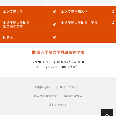
金沢学院大学
金沢学院短期大学
金沢学院大学附属
金沢学院大学附属中学校
第二高等学校
同窓会
〒920-1393
石川県金沢市末町10
TEL.076-229-1180（代表）
お問い合わせ
サイトポリシー
個人情報保護方針
学校評価報告
寄付について
P