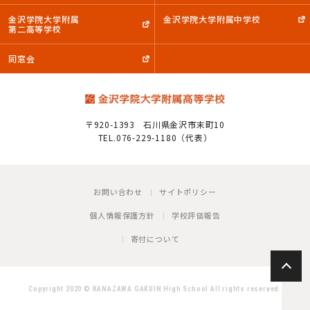
金沢学院大学附属
金沢学院大学附属中学校
第二高等学校
同窓会
〒920-1393
石川県金沢市末町10
TEL.076-229-1180（代表）
お問い合わせ
サイトポリシー
個人情報保護方針
学校評価報告
寄付について
P
Copyright 2020 © KANAZAWA GAKUIN High School All rights reserved.