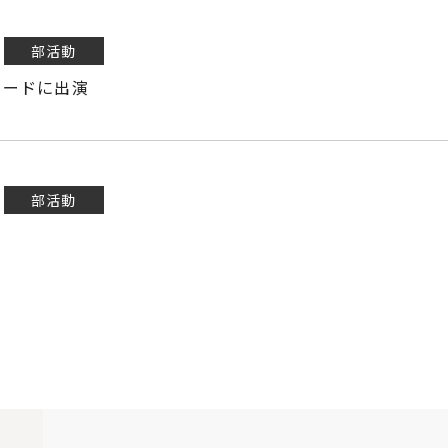
部活動
レードに出演
部活動