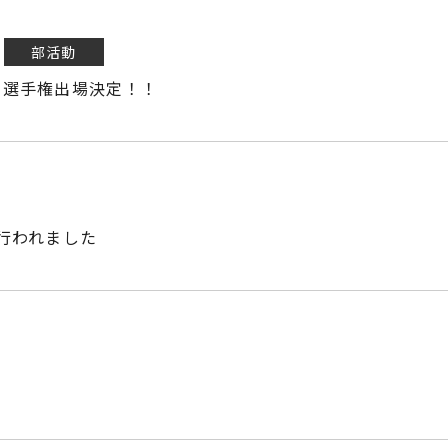
部活動
フ選手権出場決定！！
行われました