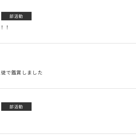
部活動
勝！！
生徒で鑑賞しました
部活動