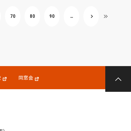
70
80
90
…
校
同窓会
代表）