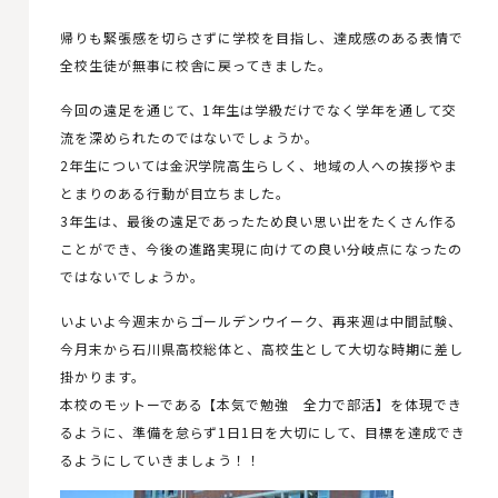
帰りも緊張感を切らさずに学校を目指し、達成感のある表情で
全校生徒が無事に校舎に戻ってきました。
今回の遠足を通じて、1年生は学級だけでなく学年を通して交
流を深められたのではないでしょうか。
2年生については金沢学院高生らしく、地域の人への挨拶やま
とまりのある行動が目立ちました。
3年生は、最後の遠足であったため良い思い出をたくさん作る
ことができ、今後の進路実現に向けての良い分岐点になったの
ではないでしょうか。
いよいよ今週末からゴールデンウイーク、再来週は中間試験、
今月末から石川県高校総体と、高校生として大切な時期に差し
掛かります。
本校のモットーである【本気で勉強 全力で部活】を体現でき
るように、準備を怠らず1日1日を大切にして、目標を達成でき
るようにしていきましょう！！